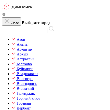
Выберите город
Close
Азов
Анапа
Армавир
Архыз
Астрахань
Балаково
Буйнакск
Владикавказ
Волгоград
Волгодонск
Волжский
Геленджик
Горячий ключ
Грозный
Дербент