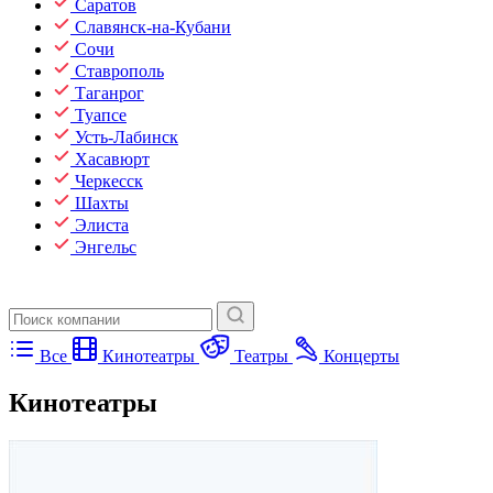
Саратов
Славянск-на-Кубани
Сочи
Ставрополь
Таганрог
Туапсе
Усть-Лабинск
Хасавюрт
Черкесск
Шахты
Элиста
Энгельс
Все
Кинотеатры
Театры
Концерты
Кинотеатры