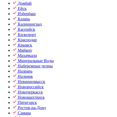
Домбай
Ейск
Избербаш
Казань
Калининград
Каспийск
Кизилюрт
Краснодар
Крымск
Майкоп
Махачкала
Минеральные Воды
Набережные челны
Назрань
Нальчик
Невинномысск
Новороссийск
Новочеркасск
Новошахтинск
Пятигорск
Ростов-на-Дону
Самара