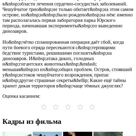
в&nbsp;области лечения сердечно-сосудистых заболеваний.
Чешуйчатое трио&nbsp;не только обитает&nbsp;на этом самом
острове, но&nbsp;и&nbsp;было рождено&nbsp;на нём: именно
там располагалась первая лаборатория парка Юрского
периода, начинавшая эксперименты&nbsp;по выведению
динозавров.
Но&nbsp;чётко спланированная операция даёт сбой, когда
пути боевого отряда пересекаются с&nbsp;терпящими
бедствие туристами, решившими поглазеть&nbsp;на
динозавров. И&nbsp;атака диких, голодных
и&nbsp;гигантских животных&nbsp;&mdash;
меньшая&nbsp;из их&nbsp;общих проблем. Остров, стоявший
у&nbsp;истоков чешуйчатого возрождения, припас
и&nbsp;другие страшные секреты&hellip; Какие ещё тайны
хранит дикая территория в&nbsp;чаще тёмных джунглях?
Оценка касанием:
Кадры из фильма