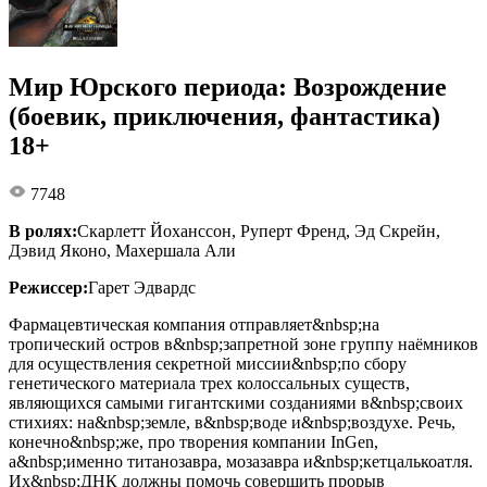
Мир Юрского периода: Возрождение
(боевик, приключения, фантастика)
18+
7748
В ролях:
Скарлетт Йоханссон, Руперт Френд, Эд Скрейн,
Дэвид Яконо, Махершала Али
Режиссер:
Гарет Эдвардс
Фармацевтическая компания отправляет&nbsp;на
тропический остров в&nbsp;запретной зоне группу наёмников
для осуществления секретной миссии&nbsp;по сбору
генетического материала трех колоссальных существ,
являющихся самыми гигантскими созданиями в&nbsp;своих
стихиях: на&nbsp;земле, в&nbsp;воде и&nbsp;воздухе. Речь,
конечно&nbsp;же, про творения компании InGen,
а&nbsp;именно титанозавра, мозазавра и&nbsp;кетцалькоатля.
Их&nbsp;ДНК должны помочь совершить прорыв