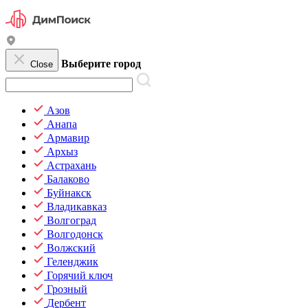
Выберите город
Close
Азов
Анапа
Армавир
Архыз
Астрахань
Балаково
Буйнакск
Владикавказ
Волгоград
Волгодонск
Волжский
Геленджик
Горячий ключ
Грозный
Дербент