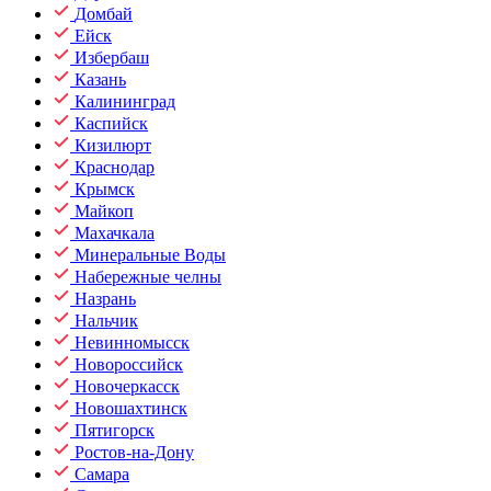
Домбай
Ейск
Избербаш
Казань
Калининград
Каспийск
Кизилюрт
Краснодар
Крымск
Майкоп
Махачкала
Минеральные Воды
Набережные челны
Назрань
Нальчик
Невинномысск
Новороссийск
Новочеркасск
Новошахтинск
Пятигорск
Ростов-на-Дону
Самара